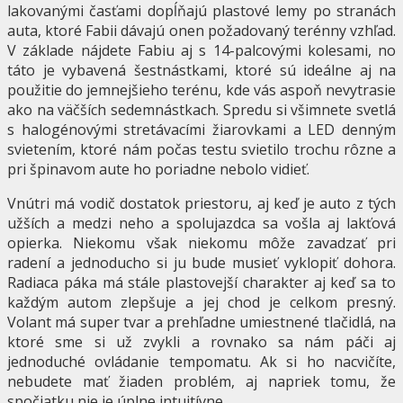
lakovanými časťami dopĺňajú plastové lemy po stranách
auta, ktoré Fabii dávajú onen požadovaný terénny vzhľad.
V základe nájdete Fabiu aj s 14-palcovými kolesami, no
táto je vybavená šestnástkami, ktoré sú ideálne aj na
použitie do jemnejšieho terénu, kde vás aspoň nevytrasie
ako na väčších sedemnástkach. Spredu si všimnete svetlá
s halogénovými stretávacími žiarovkami a LED denným
svietením, ktoré nám počas testu svietilo trochu rôzne a
pri špinavom aute ho poriadne nebolo vidieť.
Vnútri má vodič dostatok priestoru, aj keď je auto z tých
užších a medzi neho a spolujazdca sa vošla aj lakťová
opierka. Niekomu však niekomu môže zavadzať pri
radení a jednoducho si ju bude musieť vyklopiť dohora.
Radiaca páka má stále plastovejší charakter aj keď sa to
každým autom zlepšuje a jej chod je celkom presný.
Volant má super tvar a prehľadne umiestnené tlačidlá, na
ktoré sme si už zvykli a rovnako sa nám páči aj
jednoduché ovládanie tempomatu. Ak si ho nacvičíte,
nebudete mať žiaden problém, aj napriek tomu, že
spočiatku nie je úplne intuitívne.