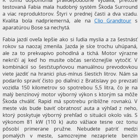
testovaná Fabia mala hudobný systém Škoda Surround
a viac reproduktorov. Štyri v prednej časti a dva vzadu.
Kvalita bola nadpriemerná, ale na
Clio Grandtour
s
aparatúrou Bose sa nechytá.
Fabia jazdí oveľa lepšie ako si ľudia myslia a za šestnásť
rokov sa naozaj zmenila. Jazda je síce trochu uhúpaná,
ale za to prekvapivo pohodlná a tichá. Motor výrazne
nekričí aj keď ho musíte občas serióznejšie vytočiť. V
kombinácií so šesťstupňovou manuálnou prevodovkou
viete jazdiť na hranici plus-mínus šiestich litrov. Nám sa
podarilo spraviť čisto po diaľnici z Bratislavy po prevzatí
vozidla 150 kilometrov so spotrebou 5,5 litra, čo je na
malý benzínový motor výborný výkon s ktorým sa môže
Škoda chváliť. Rapid má spotrebu približne rovnakú. V
meste vás bude baviť obratnosť auta a výhľad z neho,
ktorý poskytuje výborný prehľad o situácii okolo vás. S
výkonom 81 kW (110 k) auto vážiace tesne cez tonu
pôsobí primerane pružne. Nebudete patriť medzi
pomalých v meste, samozrejme nezapriete benzín