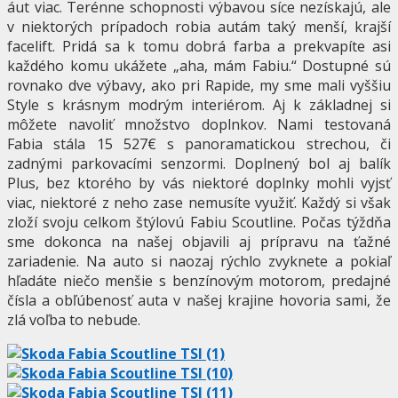
áut viac. Terénne schopnosti výbavou síce nezískajú, ale
v niektorých prípadoch robia autám taký menší, krajší
facelift. Pridá sa k tomu dobrá farba a prekvapíte asi
každého komu ukážete „aha, mám Fabiu.“ Dostupné sú
rovnako dve výbavy, ako pri Rapide, my sme mali vyššiu
Style s krásnym modrým interiérom. Aj k základnej si
môžete navoliť množstvo doplnkov. Nami testovaná
Fabia stála 15 527€ s panoramatickou strechou, či
zadnými parkovacími senzormi. Doplnený bol aj balík
Plus, bez ktorého by vás niektoré doplnky mohli vyjsť
viac, niektoré z neho zase nemusíte využiť. Každý si však
zloží svoju celkom štýlovú Fabiu Scoutline. Počas týždňa
sme dokonca na našej objavili aj prípravu na ťažné
zariadenie. Na auto si naozaj rýchlo zvyknete a pokiaľ
hľadáte niečo menšie s benzínovým motorom, predajné
čísla a obľúbenosť auta v našej krajine hovoria sami, že
zlá voľba to nebude.