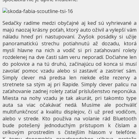
Sedačky radíme medzi obyčajné aj keď sú vyhrievané a
majú naozaj krásny poťah, ktorý auto oživil a vylepší vám
náladu hneď pri nastupovaní. Zvyšok posádky si užije
panoramatickú strechu potiahnutú až dozadu, ktorá
myslí hlavne na nich a vodič si pri zaťahovaní rolety
rozdelenej na dve časti sám veru neporadí. Dočiahne len
do polovice a na tú druhú, začínajúcu od konca si musí
zavolať pomoc vzadu alebo si zastaviť a zastrieť sám.
Simply clever má predsa len niekde ešte rezervy a
stretnete sa stým aj pri Rapide. Simply clever palicu na
zaťahovanie zadnej rolety zatiaľ príslušenstvo neponúka.
Miesta na nohy vzadu je tak akurát, pri takomto type
auta sa viac očakávať nedá. Musíme ale pochváliť
multifunkčnosť a kvalitu displejov, či už pred vodičom,
alebo v strede. Kto používa na volanie rád Bluetooth
bude potešený jednoduchým prístupom k číslam a
celkovým prostredím s čistejším hlasom v telefóne.
K tomu dopomohla pravdepodobne výbava, pretože