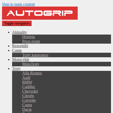
Skip to main content
Toggle navigation
Aktuality
História
Press room
Reportáže
Camp
Testy karavanov
Motocykle
MotoTesty
Testy
Alfa Romeo
Audi
BMW
Cadillac
Chevrolet
Citroën
Corvette
Cupra
Dacia