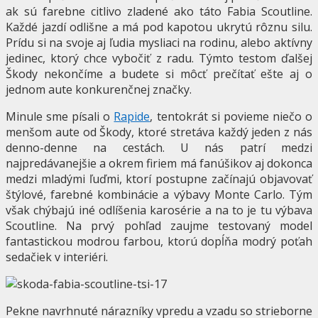
ak sú farebne citlivo zladené ako táto Fabia Scoutline.
Každé jazdí odlišne a má pod kapotou ukrytú rôznu silu.
Prídu si na svoje aj ľudia mysliaci na rodinu, alebo aktívny
jedinec, ktorý chce vybočiť z radu. Týmto testom ďalšej
Škody nekončíme a budete si môcť prečítať ešte aj o
jednom aute konkurenčnej značky.
Minule sme písali o
Rapide
, tentokrát si povieme niečo o
menšom aute od Škody, ktoré stretáva každý jeden z nás
denno-denne na cestách. U nás patrí medzi
najpredávanejšie a okrem firiem má fanúšikov aj dokonca
medzi mladými ľuďmi, ktorí postupne začínajú objavovať
štýlové, farebné kombinácie a výbavy Monte Carlo. Tým
však chýbajú iné odlíšenia karosérie a na to je tu výbava
Scoutline. Na prvý pohľad zaujme testovaný model
fantastickou modrou farbou, ktorú dopĺňa modrý poťah
sedačiek v interiéri.
Pekne navrhnuté nárazníky vpredu a vzadu so strieborne