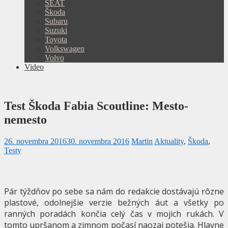
SEAT
Škoda
Subaru
Suzuki
Toyota
Volkswagen
Volvo
Video
Test Škoda Fabia Scoutline: Mesto-
nemesto
26. novembra 2016
30. novembra 2016
Martin
Aktuality
,
Škoda
,
Testy
Pár týždňov po sebe sa nám do redakcie dostávajú rôzne
plastové, odolnejšie verzie bežných áut a všetky po
ranných poradách končia celý čas v mojich rukách. V
tomto upršanom a zimnom počasí naozaj potešia. Hlavne