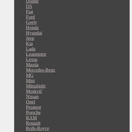
Dodge
DS
Fiat
Ford
Geely
Honda
Hyundai
Jeep
Kia
Lada
Leapmotor
Lexus
Mazda
Mercedes-Benz
MG
Mini
Mitsubishi
Moskvič
Nissan
Opel
Peugeot
Porsche
RAM
Renault
Rolls-Royce