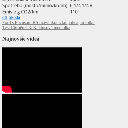
Spotreba (mesto/mimo/komb)
6,1/4,1/4,8
Emisie g CO2/km
110
off
Skoda
Navigácia
Ford s Focusom RS oživil ikonickú policajnú fotku
Test Citroën C3: Kaktusová mentolka
v
článku
Najnovšie videá