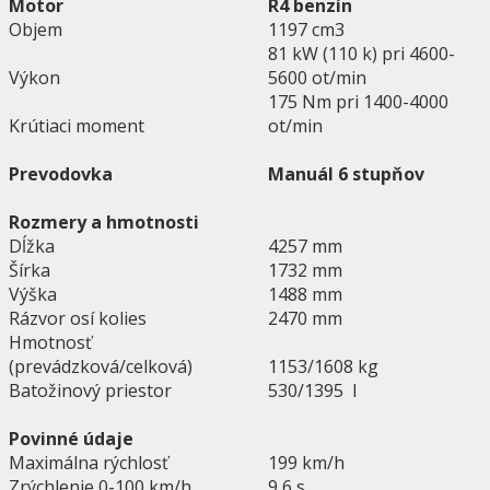
Motor
R4 benzín
Objem
1197 cm3
81 kW (110 k) pri 4600-
Výkon
5600 ot/min
175 Nm pri 1400-4000
Krútiaci moment
ot/min
Prevodovka
Manuál 6 stupňov
Rozmery a hmotnosti
Dĺžka
4257 mm
Šírka
1732 mm
Výška
1488 mm
Rázvor osí kolies
2470 mm
Hmotnosť
(prevádzková/celková)
1153/1608 kg
Batožinový priestor
530/1395 l
Povinné údaje
Maximálna rýchlosť
199 km/h
Zrýchlenie 0-100 km/h
9,6 s