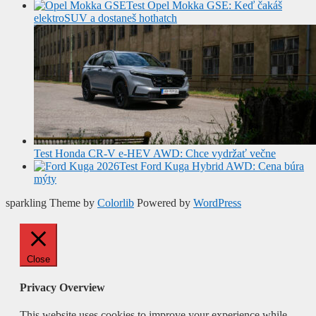
Test Opel Mokka GSE: Keď čakáš
elektroSUV a dostaneš hothatch
Test Honda CR-V e-HEV AWD: Chce vydržať večne
Test Ford Kuga Hybrid AWD: Cena búra
mýty
sparkling Theme by
Colorlib
Powered by
WordPress
Close
Privacy Overview
This website uses cookies to improve your experience while