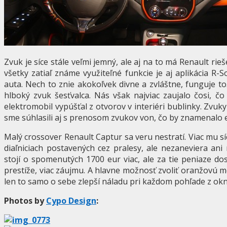
Zvuk je síce stále veľmi jemný, ale aj na to má Renault r
všetky zatiaľ známe využiteľné funkcie je aj aplikácia R
auta. Nech to znie akokoľvek divne a zvláštne, funguje to.
hlboký zvuk šesťvalca. Nás však najviac zaujalo čosi, č
elektromobil vypúšťal z otvorov v interiéri bublinky. Zvuky
sme súhlasili aj s prenosom zvukov von, čo by znamenalo e
Malý crossover Renault Captur sa veru nestratí. Viac mu 
diaľniciach postavených cez pralesy, ale nezaneviera ani
stojí o spomenutých 1700 eur viac, ale za tie peniaze dosta
prestíže, viac záujmu. A hlavne možnosť zvoliť oranžovú m
len to samo o sebe zlepší náladu pri každom pohľade z ok
Photos by
Cypo Design
: