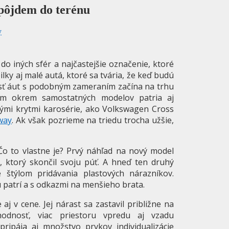
pôjdem do terénu
y
do iných sfér a najčastejšie označenie, ktoré
ky aj malé autá, ktoré sa tvária, že keď budú
osť áut s podobným zameraním začína na trhu
sem okrem samostatných modelov patria aj
ými krytmi karosérie, ako Volkswagen Cross
way
. Ak však pozrieme na triedu trocha užšie,
Čo to vlastne je? Prvý náhľad na nový model
 ktorý skončil svoju púť. A hneď ten druhý
e štýlom pridávania plastových nárazníkov.
 patrí a s odkazmi na menšieho brata.
j v cene. Jej nárast sa zastavil približne na
odnosť, viac priestoru vpredu aj vzadu
pripája aj množstvo prvkov individualizácie