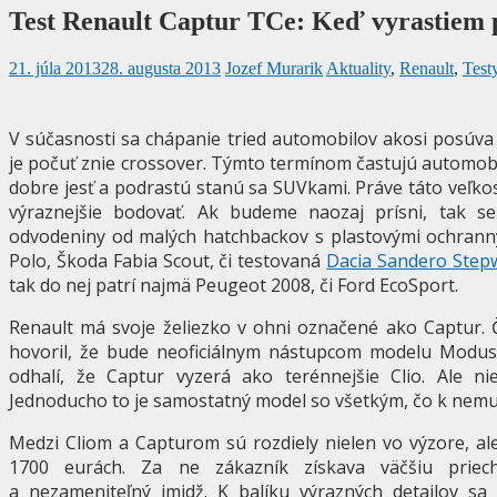
Test Renault Captur TCe: Keď vyrastiem 
21. júla 2013
28. augusta 2013
Jozef Murarik
Aktuality
,
Renault
,
Test
V súčasnosti sa chápanie tried automobilov akosi posúva 
je počuť znie crossover. Týmto termínom častujú automobil
dobre jesť a podrastú stanú sa SUVkami. Práve táto veľk
výraznejšie bodovať. Ak budeme naozaj prísni, tak 
odvodeniny od malých hatchbackov s plastovými ochrann
Polo, Škoda Fabia Scout, či testovaná
Dacia Sandero Step
tak do nej patrí najmä Peugeot 2008, či Ford EcoSport.
Renault má svoje želiezko v ohni označené ako Captur. 
hovoril, že bude neoficiálnym nástupcom modelu Modus,
odhalí, že Captur vyzerá ako terénnejšie Clio. Ale ni
Jednoducho to je samostatný model so všetkým, čo k nemu
Medzi Cliom a Capturom sú rozdiely nielen vo výzore, ale a
1700 eurách. Za ne zákazník získava väčšiu priech
a nezameniteľný imidž. K balíku výrazných detailov sa 