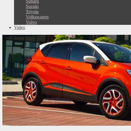
Subaru
Suzuki
Toyota
Volkswagen
Volvo
Video