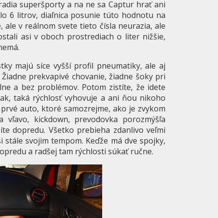
radia superšporty a na ne sa Captur hrať ani
o 6 litrov, diaľnica posunie túto hodnotu na
ale v reálnom svete tieto čísla neurazia, ale
ali asi v oboch prostrediach o liter nižšie,
nemá.
tky majú síce vyšší profil pneumatiky, ale aj
 Žiadne prekvapivé chovanie, žiadne šoky pri
ne a bez problémov. Potom zistíte, že idete
ak, taká rýchlosť vyhovuje a ani ňou nikoho
 prvé auto, ktoré samozrejme, ako je zvykom
 vľavo, kickdown, prevodovka porozmýšľa
íte dopredu. Všetko prebieha zdanlivo veľmi
 si stále svojim tempom. Keďže má dve spojky,
opredu a radšej tam rýchlosti súkať ručne.