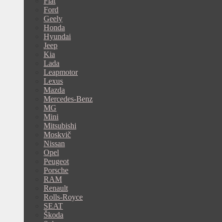
Fiat
Ford
Geely
Honda
Hyundai
Jeep
Kia
Lada
Leapmotor
Lexus
Mazda
Mercedes-Benz
MG
Mini
Mitsubishi
Moskvič
Nissan
Opel
Peugeot
Porsche
RAM
Renault
Rolls-Royce
SEAT
Škoda