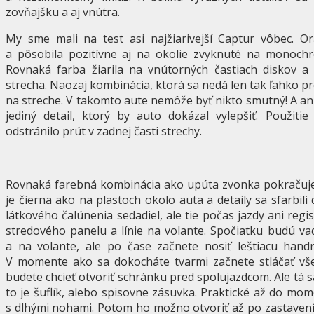
zovňajšku a aj vnútra.
My sme mali na test asi najžiarivejší Captur vôbec. O
a pôsobila pozitívne aj na okolie zvyknuté na monochr
Rovnaká farba žiarila na vnútorných častiach diskov a
strecha. Naozaj kombinácia, ktorá sa nedá len tak ľahko p
na streche. V takomto aute nemôže byť nikto smutný! A ani 
jediný detail, ktorý by auto dokázal vylepšiť. Použit
odstránilo prút v zadnej časti strechy.
Rovnaká farebná kombinácia ako upúta zvonka pokračuje 
je čierna ako na plastoch okolo auta a detaily sa sfarbili
látkového čalúnenia sedadiel, ale tie počas jazdy ani reg
stredového panelu a línie na volante. Spočiatku budú va
a na volante, ale po čase začnete nosiť leštiacu handr
V momente ako sa dokocháte tvarmi začnete stláčať vše
budete chcieť otvoriť schránku pred spolujazdcom. Ale tá sa
to je šuflík, alebo spisovne zásuvka. Praktické až do mo
s dlhými nohami. Potom ho možno otvoriť až po zastavení 