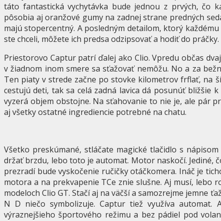
táto fantastická vychytávka bude jednou z prvých, čo 
pôsobia aj oranžové gumy na zadnej strane predných sedad
majú stopercentný. A posledným detailom, ktorý každém
ste chceli, môžete ich predsa odzipsovať a hodiť do práčky
Priestorovo Captur patrí ďalej ako Clio. Vpredu občas dvaj
v žiadnom inom smere sa sťažovať nemôžu. No a za bežne
Ten piaty v strede začne po stovke kilometrov frflať, na š
cestujú deti, tak sa celá zadná lavica dá posunúť bližšie k
vyzerá objem obstojne. Na sťahovanie to nie je, ale pár p
aj všetky ostatné ingrediencie potrebné na chatu.
Všetko preskúmané, stláčate magické tlačidlo s nápisom 
držať brzdu, lebo toto je automat. Motor naskočí. Jediné, 
prezradí bude vyskočenie ručičky otáčkomera. Ináč je tich
motora a na prekvapenie TCe znie slušne. Aj musí, lebo r
modeloch Clio GT. Stačí aj na väčší a samozrejme jemne ťa
N D niečo symbolizuje. Captur tiež využíva automat
výraznejšieho športového režimu a bez pádiel pod vola