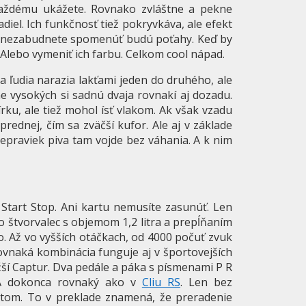
každému ukážete. Rovnako zvláštne a pekne
iel. Ich funkčnosť tiež pokryvkáva, ale efekt
u nezabudnete spomenúť budú poťahy. Keď by
. Alebo vymeniť ich farbu. Celkom cool nápad.
a ľudia narazia lakťami jeden do druhého, ale
 vysokých si sadnú dvaja rovnakí aj dozadu.
írku, ale tiež mohol ísť vlakom. Ak však vzadu
 prednej, čím sa zväčší kufor. Ale aj v základe
repraviek piva tam vojde bez váhania. A k nim
Start Stop. Ani kartu nemusíte zasunúť. Len
čo štvorvalec s objemom 1,2 litra a prepĺňaním
o. Až vo vyšších otáčkach, od 4000 počuť zvuk
ovnaká kombinácia funguje aj v športovejších
žší Captur. Dva pedále a páka s písmenami P R
. A dokonca rovnaký ako v
Cliu RS
. Len bez
ntom. To v preklade znamená, že preradenie