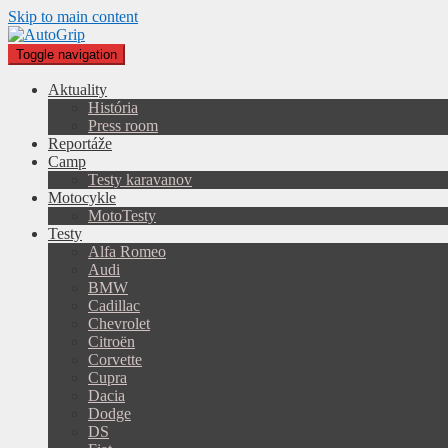
Skip to main content
Toggle navigation
Aktuality
História
Press room
Reportáže
Camp
Testy karavanov
Motocykle
MotoTesty
Testy
Alfa Romeo
Audi
BMW
Cadillac
Chevrolet
Citroën
Corvette
Cupra
Dacia
Dodge
DS