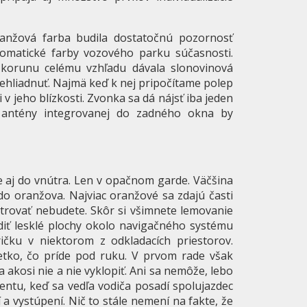
ranžová farba budila dostatočnú pozornosť
omatické farby vozového parku súčasnosti.
 korunu celému vzhľadu dávala slonovinová
rehliadnuť. Najmä keď k nej pripočítame polep
v jeho blízkosti. Zvonka sa dá nájsť iba jeden
ie antény integrovanej do zadného okna by
aj do vnútra. Len v opačnom garde. Väčšina
 do oranžova. Najviac oranžové sa zdajú časti
istrovať nebudete. Skôr si všimnete lemovanie
diť lesklé plochy okolo navigačného systému
ičku v niektorom z odkladacích priestorov.
tko, čo príde pod ruku. V prvom rade však
 akosi nie a nie vyklopiť. Ani sa nemôže, lebo
mentu, keď sa vedľa vodiča posadí spolujazdec
a vystúpení. Nič to stále nemení na fakte, že