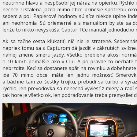
neutrhne hlavu a nespôsobí jej náraz na opierku. Rýchlo 
nechce. Ustálená jazda mimo obce prinesie spotrebu okol
sedem a pol. Papierové hodnoty sú síce niekde úplne inde, 
ani neohromia. Sú priemerné a s manuálom by ste sa dost
lenže to nikto nevyskúša. Captur TCe manuál jednoducho 
Ak sa začne cesta kľukatiť, nič nie je stratené. Sedemnás
napriek tomu sa s Capturom dá jazdiť v zákrutách svižne.
náhlej zmene smeru jazdy. Všetko prebieha akosi normál
o 10 km/h pomalšie ako v Cliu. A po pravde to necháte t
nebrzdíte. Keď sa dostanete späť na rovinku a dobehnete
ide 70 mimo obce, máte len jednu možnosť. Smerovka
a báchne tam zo šestky trojku, prebudí sa turbo a vyraz
rýchlo, len prevodovka sa nenechá vyviesť z miery a radí
tak hore je všetko ok, len podraďovanie treba premyslieť d