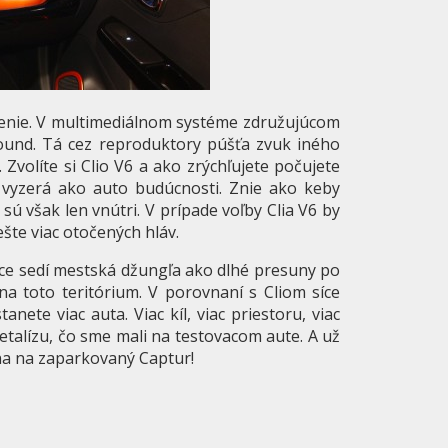
iešenie. V multimediálnom systéme združujúcom
-Sound. Tá cez reproduktory púšťa zvuk iného
 Zvolíte si Clio V6 a ako zrýchľujete počujete
o vyzerá ako auto budúcnosti. Znie ako keby
 sú však len vnútri. V prípade voľby Clia V6 by
šte viac otočených hláv.
síce sedí mestská džungľa ako dlhé presuny po
 na toto teritórium. V porovnaní s Cliom síce
nete viac auta. Viac kíl, viac priestoru, viac
etalízu, čo sme mali na testovacom aute. A už
na na zaparkovaný Captur!