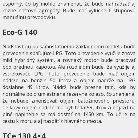
úsporný, čo by mohlo znamenať, že bude nahrádzať aj
rôzne naftové agregáty. Bude mať výlučne 6-stupňovú
manuálnu prevodovku.
Eco-G 140
Nadstavbou ku samostatnému základnému modelu bude
prevedenie spaľujúce LPG. Toto prevedenie využije znova
mild hybridný systém, a rovnaký motor bude pracovať
pod prednou kapotou. Ale rozdielom bude, že využije aj
vstrekovače LPG. Toto prevedenie bude mať objem
nádrže na benzín 50 litrov a objem nádrže na LPG
dosiahne 49 litrov. Nádrž bude presne tam, kde by
normálne bolo umiestnené rezervné koleso, čo znamená,
že nebude zmenšovať objem batožinového priestoru.
Celkový objem nádrže má byť teda 99 litrov a dojazd na
plné naplnenie sa má dostať na 1450 km. To už je na
cestu k moru a aj naspäť z hlavného mesta.
TCe 130 4×4