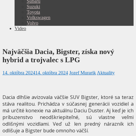
Subaru
Suzuki
Toyota
Volkswagen
Volvo
Video
Najväčšia Dacia, Bigster, získa nový
hybrid a trojvalec s LPG
14. októbra 2024
14. októbra 2024
Jozef Murarik
Aktuality
Dacia dlhšie avizovala väčšie SUV Bigster, ktoré sa teraz
stáva realitou. Prichádza v súčasnej generácii vozidiel a
má určité konexie na aktuálnu Daciu Duster. Aj keď je ich
príbuzenstvo neodškriepiteľné, sú vlastne veľmi
odlišnými vozidlami. Veď už len predný nárazník ich
odlišuje a Bigster bude omnoho väčší.