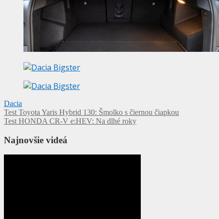
Dacia
Navigácia
Test Toyota Yaris Hybrid 130: Šmolko s čiernou čiapkou
Test HONDA CR-V e:HEV: Na dlhé roky
v
článku
Najnovšie videá