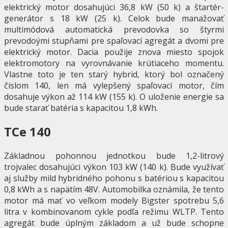
elektrický motor dosahujúci 36,8 kW (50 k) a štartér-
generátor s 18 kW (25 k). Celok bude manažovať
multimódová automatická prevodovka so štyrmi
prevodoými stupňami pre spaľovací agregát a dvomi pre
elektrický motor. Dacia použije znova miesto spojok
elektromotory na vyrovnávanie krútiaceho momentu.
Vlastne toto je ten starý hybrid, ktorý bol označený
číslom 140, len má vylepšený spaľovací motor, čím
dosahuje výkon až 114 kW (155 k). O uloženie energie sa
bude starať batéria s kapacitou 1,8 kWh.
TCe 140
Základnou pohonnou jednotkou bude 1,2-litrový
trojvalec dosahujúci výkon 103 kW (140 k). Bude využívať
aj služby mild hybridného pohonu s batériou s kapacitou
0,8 kWh a s napätím 48V. Automobilka oznámila, že tento
motor má mať vo veľkom modely Bigster spotrebu 5,6
litra v kombinovanom cykle podľa režimu WLTP. Tento
agregát bude úplným základom a už bude schopne