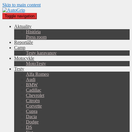
Skip to main content
Toggle navigation
Aktuality
História
Press room
Reportáže
Camp
Testy karavanov
Motocykle
MotoTesty
Testy
Alfa Romeo
Audi
BMW
Cadillac
Chevrolet
Citroën
Corvette
Cupra
Dacia
Dodge
DS