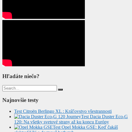
Hľadáte niečo?
Search
for:
Najnovšie testy
Test Citroën Berlingo XL : Kráľovstvo všestrannosti
Test Dacia Duster Eco-G
120: Na všetky svetové strany až ku koncu Európy
Test Opel Mokka GSE: Keď čakáš