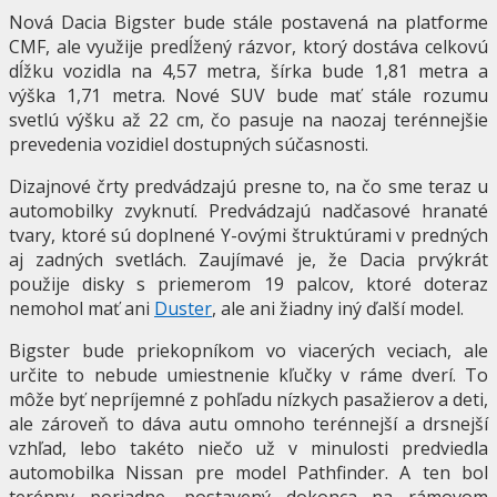
Nová Dacia Bigster bude stále postavená na platforme
CMF, ale využije predĺžený rázvor, ktorý dostáva celkovú
dĺžku vozidla na 4,57 metra, šírka bude 1,81 metra a
výška 1,71 metra. Nové SUV bude mať stále rozumu
svetlú výšku až 22 cm, čo pasuje na naozaj terénnejšie
prevedenia vozidiel dostupných súčasnosti.
Dizajnové črty predvádzajú presne to, na čo sme teraz u
automobilky zvyknutí. Predvádzajú nadčasové hranaté
tvary, ktoré sú doplnené Y-ovými štruktúrami v predných
aj zadných svetlách. Zaujímavé je, že Dacia prvýkrát
použije disky s priemerom 19 palcov, ktoré doteraz
nemohol mať ani
Duster
, ale ani žiadny iný ďalší model.
Bigster bude priekopníkom vo viacerých veciach, ale
určite to nebude umiestnenie kľučky v ráme dverí. To
môže byť nepríjemné z pohľadu nízkych pasažierov a deti,
ale zároveň to dáva autu omnoho terénnejší a drsnejší
vzhľad, lebo takéto niečo už v minulosti predviedla
automobilka Nissan pre model Pathfinder. A ten bol
terénny poriadne, postavený dokonca na rámovom