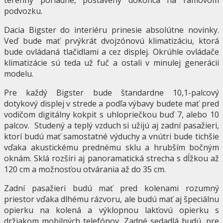
podvozku.
Dacia Bigster do interiéru prinesie absolútne novinky.
Veď bude mať prvýkrát dvojzónovú klimatizáciu, ktorá
bude ovládaná tlačidlami a cez displej. Okrúhle ovládače
klimatizácie sú teda už fuč a ostali v minulej generácii
modelu.
Pre každý Bigster bude štandardne 10,1-palcový
dotykový displej v strede a podľa výbavy budete mať pred
vodičom digitálny kokpit s uhlopriečkou buď 7, alebo 10
palcov.
Studený a teplý vzduch si užijú aj zadní pasažieri,
ktorí budú mať samostatné výduchy a vnútri bude tichšie
vďaka akustickému prednému sklu a hrubším bočným
oknám. Sklá rozšíri aj panoramatická strecha s dĺžkou až
120 cm a možnosťou otvárania až do 35 cm.
Zadní pasažieri budú mať pred kolenami rozumný
priestor vďaka dlhému rázvoru, ale budú mať aj špeciálnu
opierku na kolená a výklopnou lakťovú opierku s
držiakom mobilných telefónov. Zadné sedadlá budú, pre