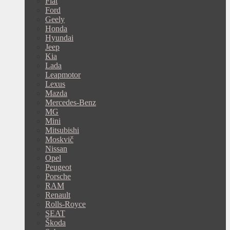
Fiat
Ford
Geely
Honda
Hyundai
Jeep
Kia
Lada
Leapmotor
Lexus
Mazda
Mercedes-Benz
MG
Mini
Mitsubishi
Moskvič
Nissan
Opel
Peugeot
Porsche
RAM
Renault
Rolls-Royce
SEAT
Škoda