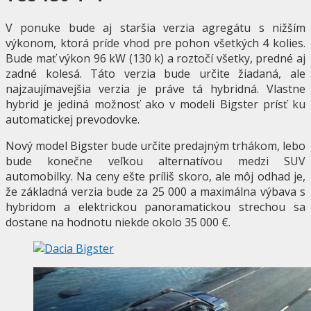
V ponuke bude aj staršia verzia agregátu s nižším
výkonom, ktorá príde vhod pre pohon všetkých 4 kolies.
Bude mať výkon 96 kW (130 k) a roztočí všetky, predné aj
zadné kolesá. Táto verzia bude určite žiadaná, ale
najzaujímavejšia verzia je práve tá hybridná. Vlastne
hybrid je jediná možnosť ako v modeli Bigster prísť ku
automatickej prevodovke.
Nový model Bigster bude určite predajným trhákom, lebo
bude konečne veľkou alternatívou medzi SUV
automobilky. Na ceny ešte príliš skoro, ale môj odhad je,
že základná verzia bude za 25 000 a maximálna výbava s
hybridom a elektrickou panoramatickou strechou sa
dostane na hodnotu niekde okolo 35 000 €.