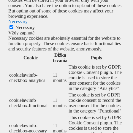
cookies will be stored in your browser only with your
consent. You also have the option to opt-out of these cookies.
But opting out of some of these cookies may affect your
browsing experience.
Necessary
Necessary
Vždy zapnuté
Necessary cookies are absolutely essential for the website to
function properly. These cookies ensure basic functionalities
and security features of the website, anonymously.
Dĺžka
Cookie
Popis
trvania
This cookie is set by GDPR
Cookie Consent plugin. The
cookielawinfo-
11
cookie is used to store the
checkbox-analytics
months
user consent for the cookies
in the category "Analytics".
The cookie is set by GDPR
cookielawinfo-
11
cookie consent to record the
checkbox-functional
months
user consent for the cookies
in the category "Functional".
This cookie is set by GDPR
Cookie Consent plugin. The
cookielawinfo-
11
cookies is used to store the
checkbox-necessary
months