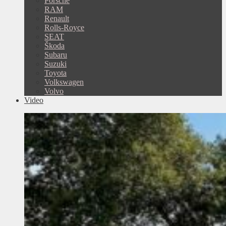
Porsche
RAM
Renault
Rolls-Royce
SEAT
Škoda
Subaru
Suzuki
Toyota
Volkswagen
Volvo
Video