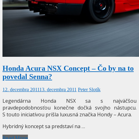
Honda Acura NSX Concept – Čo by na to
povedal Senna?
12. decembra 2011
13. decembra 2011
Peter Slotík
Legendárna Honda NSX sa s najväčšou
pravdepodobnosťou konečne dočká svojho nástupcu.
S touto iniciatívou prišla luxusná značka Hondy – Acura.
Hybridný koncept sa predstaví na …
Read More