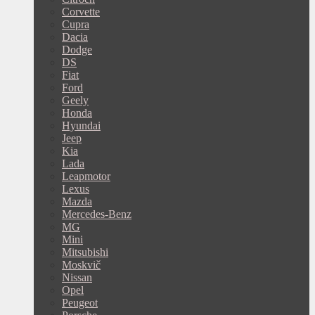
Corvette
Cupra
Dacia
Dodge
DS
Fiat
Ford
Geely
Honda
Hyundai
Jeep
Kia
Lada
Leapmotor
Lexus
Mazda
Mercedes-Benz
MG
Mini
Mitsubishi
Moskvič
Nissan
Opel
Peugeot