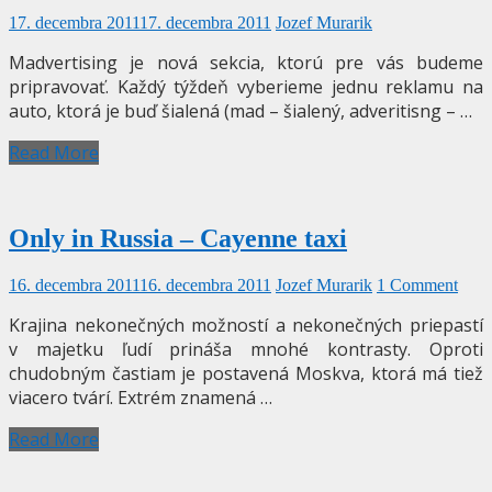
17. decembra 2011
17. decembra 2011
Jozef Murarik
Madvertising je nová sekcia, ktorú pre vás budeme
pripravovať. Každý týždeň vyberieme jednu reklamu na
auto, ktorá je buď šialená (mad – šialený, adveritisng – …
Read More
Only in Russia – Cayenne taxi
16. decembra 2011
16. decembra 2011
Jozef Murarik
1 Comment
Krajina nekonečných možností a nekonečných priepastí
v majetku ľudí prináša mnohé kontrasty. Oproti
chudobným častiam je postavená Moskva, ktorá má tiež
viacero tvárí. Extrém znamená …
Read More