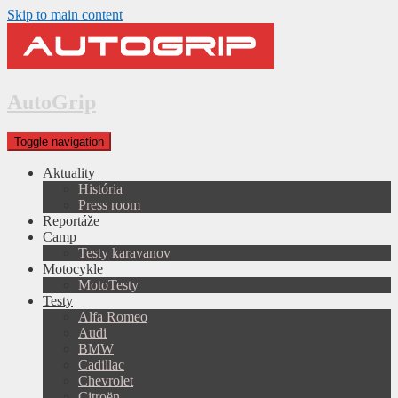
Skip to main content
AutoGrip
Toggle navigation
Aktuality
História
Press room
Reportáže
Camp
Testy karavanov
Motocykle
MotoTesty
Testy
Alfa Romeo
Audi
BMW
Cadillac
Chevrolet
Citroën