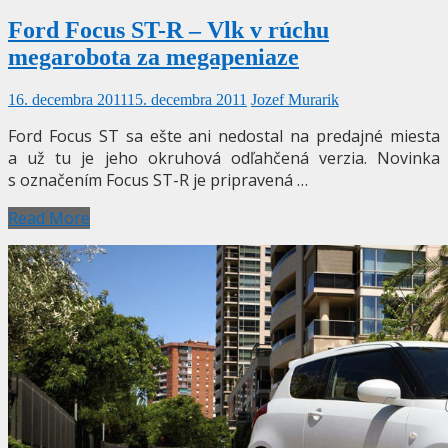
Ford Focus ST-R – Vlk v rúchu
megarobota za megapeniaze
16. decembra 2011
15. decembra 2011
Jozef Murarik
Ford Focus ST sa ešte ani nedostal na predajné miesta
a už tu je jeho okruhová odľahčená verzia. Novinka
s označením Focus ST-R je pripravená …
Read More