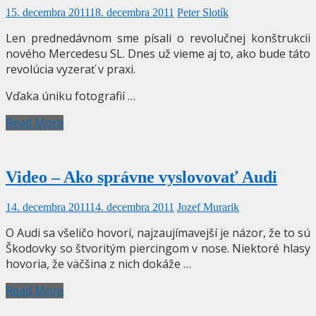
15. decembra 2011
18. decembra 2011
Peter Slotík
Len prednedávnom sme písali o revolučnej konštrukcii
nového Mercedesu SL. Dnes už vieme aj to, ako bude táto
revolúcia vyzerať v praxi.
Vďaka úniku fotografií …
Read More
Video – Ako správne vyslovovať Audi
14. decembra 2011
14. decembra 2011
Jozef Murarik
O Audi sa všeličo hovorí, najzaujímavejší je názor, že to sú
Škodovky so štvoritým piercingom v nose. Niektoré hlasy
hovoria, že väčšina z nich dokáže …
Read More