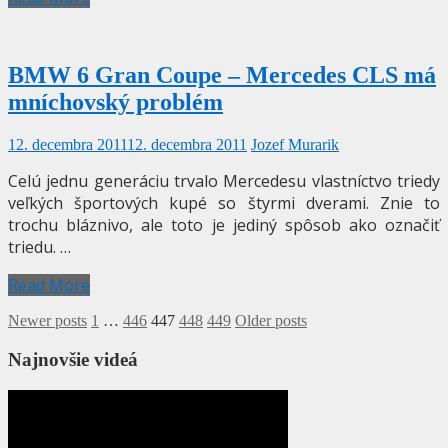
BMW 6 Gran Coupe – Mercedes CLS má
mníchovský problém
12. decembra 2011
12. decembra 2011
Jozef Murarik
Celú jednu generáciu trvalo Mercedesu vlastníctvo triedy
veľkých športových kupé so štyrmi dverami. Znie to
trochu bláznivo, ale toto je jediný spôsob ako označiť
triedu. …
Read More
Stránkovanie
Newer posts
1
…
446
447
448
449
Older posts
príspevkov
Najnovšie videá