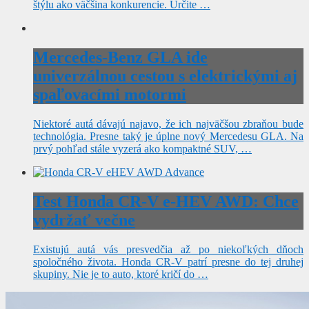
štýlu ako väčšina konkurencie. Určite …
Mercedes-Benz GLA ide
univerzálnou cestou s elektrickými aj
spaľovacími motormi
Niektoré autá dávajú najavo, že ich najväčšou zbraňou bude
technológia. Presne taký je úplne nový Mercedesu GLA. Na
prvý pohľad stále vyzerá ako kompaktné SUV, …
Test Honda CR-V e-HEV AWD: Chce
vydržať večne
Existujú autá vás presvedčia až po niekoľkých dňoch
spoločného života. Honda CR-V patrí presne do tej druhej
skupiny. Nie je to auto, ktoré kričí do …