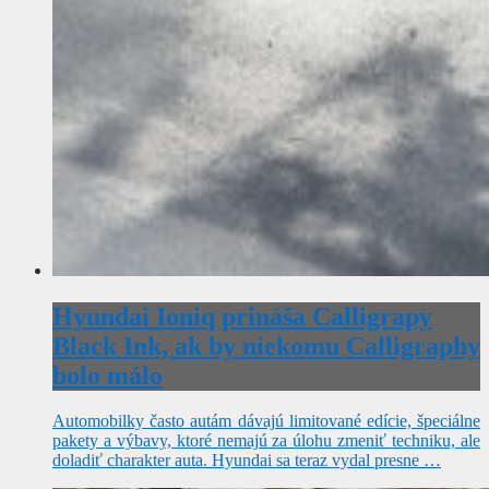
Hyundai Ioniq prináša Calligrapy
Black Ink, ak by niekomu Calligraphy
bolo málo
Automobilky často autám dávajú limitované edície, špeciálne
pakety a výbavy, ktoré nemajú za úlohu zmeniť techniku, ale
doladiť charakter auta. Hyundai sa teraz vydal presne …