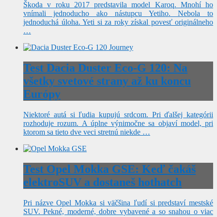
Škoda v roku 2017 predstavila model Karoq. Mnohí ho
vnímali jednoducho ako nástupcu Yetiho. Nebola to
jednoduchá úloha. Yeti si za roky získal povesť originálneho
…
Test Dacia Duster Eco-G 120: Na
všetky svetové strany až ku koncu
Európy
Niektoré autá si ľudia kupujú srdcom. Pri ďalšej kategórii
rozhoduje rozum. A úplne výnimočne sa objaví model, pri
ktorom sa tieto dve veci stretnú niekde …
Test Opel Mokka GSE: Keď čakáš
elektroSUV a dostaneš hothatch
Pri názve Opel Mokka si väčšina ľudí si predstaví mestské
SUV. Pekné, moderné, dobre vybavené a so snahou o viac