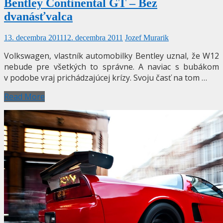
Bentley Continental GT – Bez
dvanásťvalca
13. decembra 2011
12. decembra 2011
Jozef Murarik
Volkswagen, vlastník automobilky Bentley uznal, že W12
nebude pre všetkých to správne. A naviac s bubákom
v podobe vraj prichádzajúcej krízy. Svoju časť na tom …
Read More